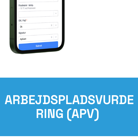
ARBEJDSPLADSVURDE
RING (APV)