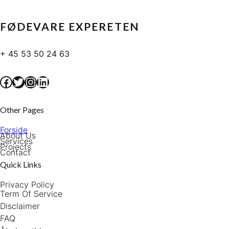
FØDEVARE EXPERETEN
+ 45 53 50 24 63
Facebook
Twitter
Instagram
LinkedIn
Other Pages
Forside
About Us
Services
Projects
Contact
Quick Links
Privacy Policy
Term Of Service
Disclaimer
FAQ