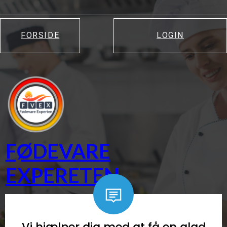
FORSIDE
LOGIN
FØDEVARE
EXPERETEN
Professionale effektiv fødevarerådgivning
PROFESSIONELLE LØSNINGER