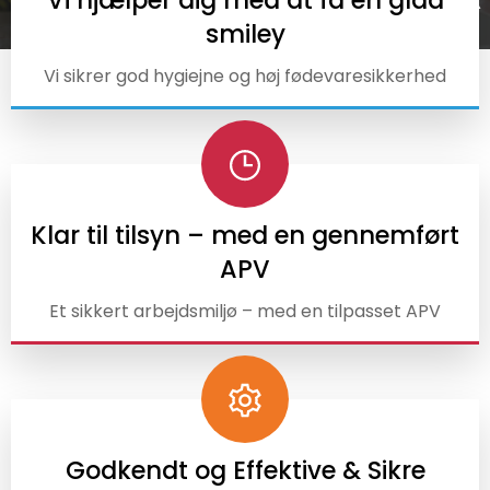
Vi hjælper dig med at få en glad
INDEN FOR
D
FØDEVARESIKKERHE
smiley
Vi sikrer god hygiejne og høj fødevaresikkerhed
Klar til tilsyn – med en gennemført
APV
Et sikkert arbejdsmiljø – med en tilpasset APV
Godkendt og Effektive & Sikre